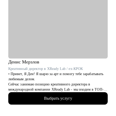
Денис
Мерзлов
Креативный директор в XReady Lab / ex-КРОК
• Привет, Я Ден! Я шарю за арт и помогу тебе зарабатывать
любимым делом.
Сейчас занимаю позицию креативного директора в
международной компании XReady Lab - мы входим в ТОП-3
разработчиков образовательных продуктов в VR и Web 3. Еще
Выбрать услугу
курирую направление цифровая мода в одной из
результативнейших и крутейших Школ Креативных
Индустрий в стране.
• 11 лет работаю с компьютерной графикой, более 6 -