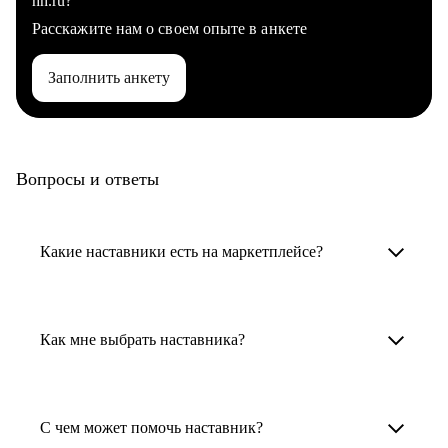
hh.ru?
Расскажите нам о своем опыте в анкете
Заполнить анкету
Вопросы и ответы
Какие наставники есть на маркетплейсе?
Карьерные наставники — это HR-
специалисты, карьерные консультанты,
Как мне выбрать наставника?
психологи, резюмерайтеры и менторы.
Умный поиск поможет в три клика выбрать
Менторы работают в ИТ, дизайне, других
наставника для достижения вашей цели.
С чем может помочь наставник?
узкоспециализированных сферах. Они