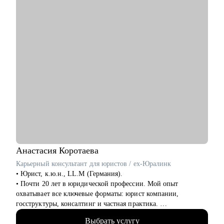
интеллекта в свои творческие и бизнес-процессы
дизайн, API-тестирование, BDD-подходы.
• Помочь руководителям QA-групп внедрить метрики
качества и автоматизировать отчётность.
Кому могу помочь:
• Ручным тестировщикам, которые хотят перейти в
автоматизацию.
• Автоматизаторам, желающим прокачать навыки построения
e2e-стеков и CI/CD.
• Руководителям QA, стремящимся выстроить процесс
тестирования «с нуля» или оптимизировать текущий.
• Всем, кто понял, что "пора" врываться в IT!
Анастасия
Коротаева
Карьерный консультант для юристов / ex-Юралинк
• Юрист, к.ю.н., LL.M (Германия).
• Почти 20 лет в юридической профессии. Мой опыт
охватывает все ключевые форматы: юрист компании,
госструктуры, консалтинг и частная практика.
• Более 14 лет работала с иностранными компаниями со всего
Выбрать услугу
мира, оказывая им юридические услуги в России.