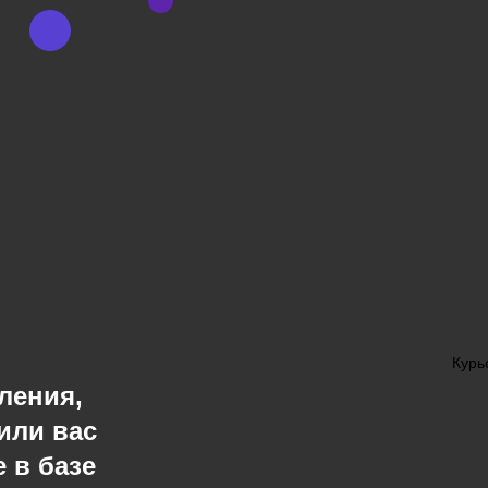
Курь
ления,
или вас
 в базе