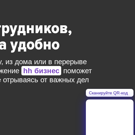
трудников,
да удобно
у, из дома или в перерыве
ожение
hh бизнес
поможет
е отрываясь от важных дел
Сканируйте QR-код