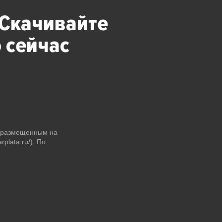
 Скачивайте
 сейчас
и размещенным на
plata.ru/). По