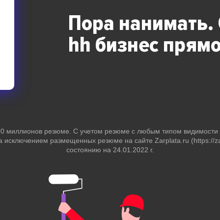
Пора нанимать.
hh бизнес
прямо
 50 миллионов резюме. С учетом резюме с любым типом видимост
за исключением размещенных резюме на сайте Zarplata.ru (https://zar
состоянию на 24.01.2022 г.