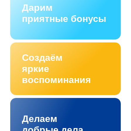
Дарим
приятные бонусы
Создаём
яркие
воспоминания
Делаем
добрые дела