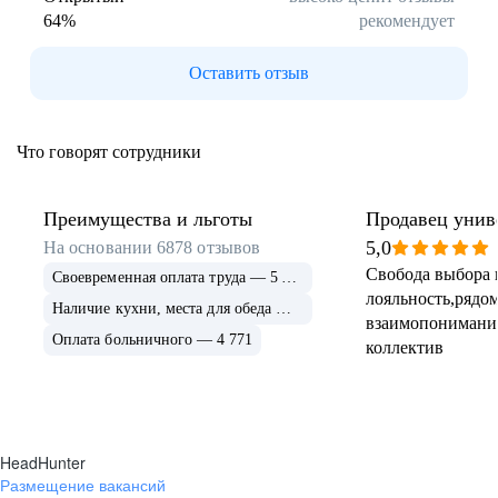
64
%
рекомендует
Буркина Фасо
Минск
Гомель
Могилев
Оставить отзыв
Витебск
Гродно
Брест
Архангельская
область
Что говорят сотрудники
Каргополь
Коряжма
Котлас
Мезень
Мирный
Новодвинск
Преимущества и льготы
Продавец унив
(Архангельская
5,0
На основании
6878
отзывов
область)
Свобода выбора 
Своевременная оплата труда — 5 675
Няндома
Онега
лояльность,рядом
Северодвинск
Сольвычегодск
Наличие кухни, места для обеда — 4 999
взаимопонимани
Шенкурск
Калининградская
Оплата больничного — 4 771
коллектив
область
Багратионовск
Балтийск
Гвардейск
Гурьевск
(Калининградская
область)
HeadHunter
Гусев
Зеленоградск
Размещение вакансий