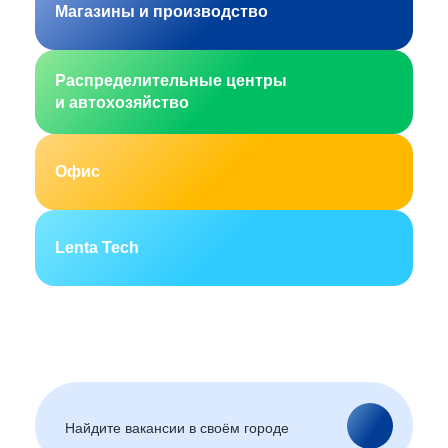
Магазины и производство
Распределительные центры
и автохозяйство
Офис
Lenta Tech
Москва
Санкт-Петербург
Екатеринбург
Новосибирск
Горно-Алтайск
Барнаул
Благовещенск
Архангельск
(Амурская область)
Астрахань
Белгород