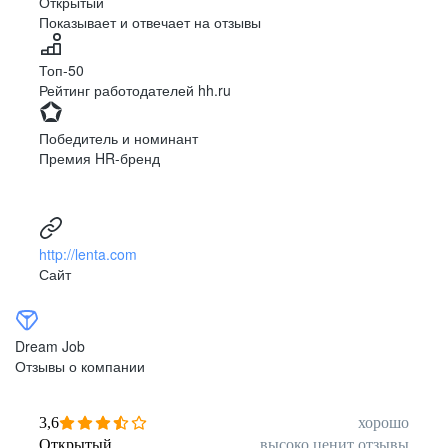
Открытый
Показывает и отвечает на отзывы
Луцк
Севастополь
Симферополь
Сумы
Топ-50
Тернополь
Ужгород
Рейтинг работодателей hh.ru
Харьков
Херсон
Хмельницкий
Черкассы
Победитель и номинант
Черновцы
Чернигов
Премия HR-бренд
Ленинградская
Ханты-Мансийск
область
Тольятти
Дудинка
(Красноярский край)
http://lenta.com
Тура (Красноярский
Агинское
Сайт
край)
(Забайкальский АО)
Усть-Ордынский
Палана
Анадырь
Сочи
Dream Job
Норильск
Дзержинск
Отзывы о компании
(Нижегородская
область)
Арзамас
Саров
3,6
хорошо
Обнинск
Салехард
Открытый
высоко ценит отзывы