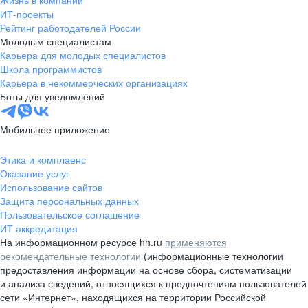
Жизнь в компании
область
ИТ-проекты
Рейтинг работодателей России
Валдай
Малая Вишера
Молодым специалистам
Окуловка
Пестово
Карьера для молодых специалистов
Сольцы
Старая Русса
Школа программистов
Карьера в некоммерческих организациях
Холм
Чудово
Боты для уведомлений
Мурманская область
Апатиты
Гаджиево
Заозерск
Мобильное приложение
Заполярный
Кандалакша
Кировск (Мурманская
Ковдор
Этика и комплаенс
область)
Оказание услуг
Кола
Мончегорск
Использование сайтов
Защита персональных данных
Оленегорск
Островной
Пользовательское соглашение
Полярные Зори
Полярный
ИТ аккредитация
Североморск
Снежногорск
На информационном ресурсе hh.ru
применяются
Республика Карелия
Беломорск
рекомендательные технологии
(информационные технологии
предоставления информации на основе сбора, систематизации
Кемь
Кондопога
и анализа сведений, относящихся к предпочтениям пользователей
Костомукша
Лахденпохья
сети «Интернет», находящихся на территории Российской
Медвежьегорск
Олонец