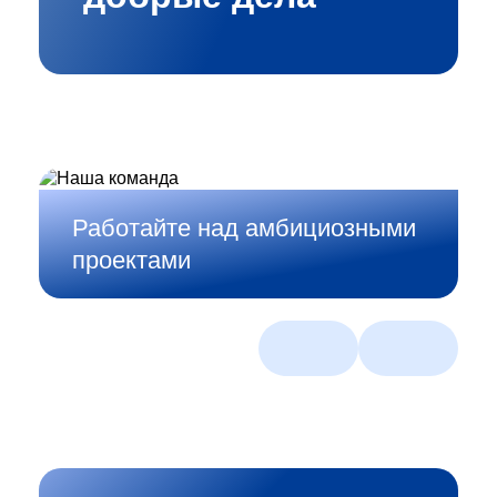
Работайте над амбициозными
Создавайте смелые
проектами
ИТ‑решения