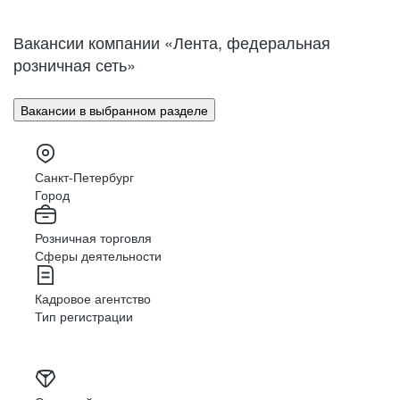
Нижний Новгород
Великий Новгород
Омск
Орел
Вакансии компании «Лента, федеральная
Оренбург
Пенза
розничная сеть»
Пермь
Петрозаводск
Псков
Ростов-на-Дону
Вакансии в выбранном разделе
Рязань
Самара
Саратов
Якутск
Южно-Сахалинск
Владикавказ
Санкт-Петербург
Смоленск
Ставрополь
Город
Тамбов
Казань
Розничная торговля
Тверь
Томск
Сферы деятельности
Кызыл
Тула
Тюмень
Ижевск
Кадровое агентство
Ульяновск
Уфа
Тип регистрации
Хабаровск
Абакан
Челябинск
Грозный
Чита
Чебоксары
Ярославль
Луганск