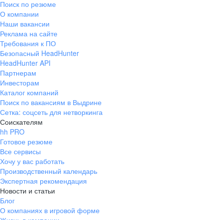
Поиск по резюме
Краснознаменск
Ладушкин
(Калининградская
О компании
область)
Наши вакансии
Мамоново
Неман
Реклама на сайте
Требования к ПО
Нестеров
Озерск
Безопасный HeadHunter
(Калининградская
область)
HeadHunter API
Партнерам
Пионерский
Полесск
Инвесторам
Правдинск
Светлогорск
Каталог компаний
(Калининградская
Поиск по вакансиям в Выдрине
область)
Сетка: соцсеть для нетворкинга
Светлый
Славск
Соискателям
Советск
Черняховск
hh PRO
(Калининградская
Готовое резюме
область)
Все сервисы
Республика Коми
Воркута
Хочу у вас работать
Вуктыл
Емва
Производственный календарь
Экспертная рекомендация
Инта
Микунь
Новости и статьи
Печора
Сосногорск
Блог
Усинск
Ухта
О компаниях в игровой форме
Новгородская
Боровичи