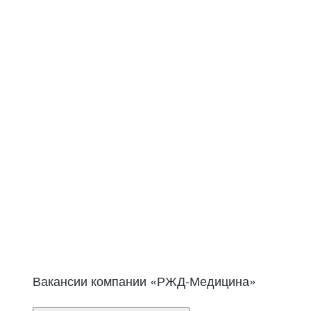
Ценности нашей компан
Профессионализм
Качество
Честность
Вакансии компании «РЖД-Медицина»