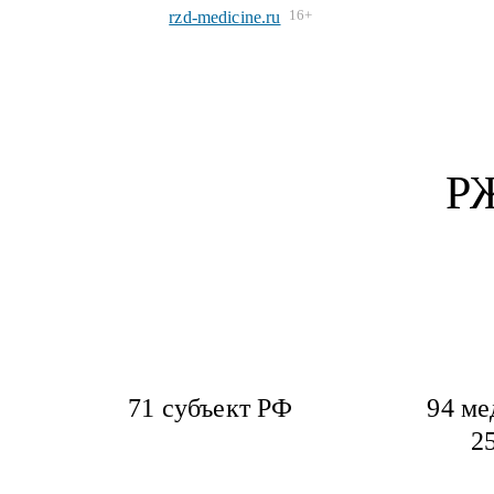
16+
rzd-medicine.ru
РЖ
71 субъект РФ
94 ме
2