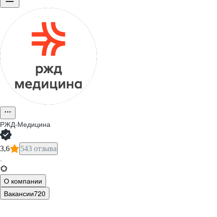
РЖД-Медицина
3,6
543 отзыва
·
О компании
Вакансии
720