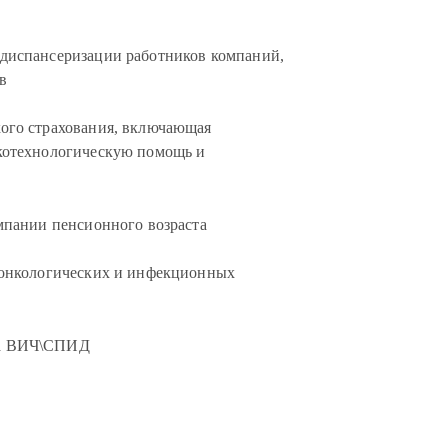
диспансеризации работников компаний,
в
ого страхования, включающая
котехнологическую помощь и
мпании пенсионного возраста
 онкологических и инфекционных
ка ВИЧ\СПИД