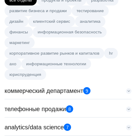
все отделы
продукты и проекты
разработка
развитие бизнеса и продажи
тестирование
дизайн
клиентский сервис
аналитика
финансы
информационная безопасность
маркетинг
корпоративное развитие рынков и капиталов
hr
axo
информационные технологии
юриспруденция
коммерческий департамент
9
Key Account Manager (EdTech)
телефонные продажи
8
HeadHunter::Коммерческий департамент
вчера
Менеджер по продажам B2B (сегмент SMB)
analytics/data science
150000 ₽
7
HeadHunter::Телефонные продажи
Казань