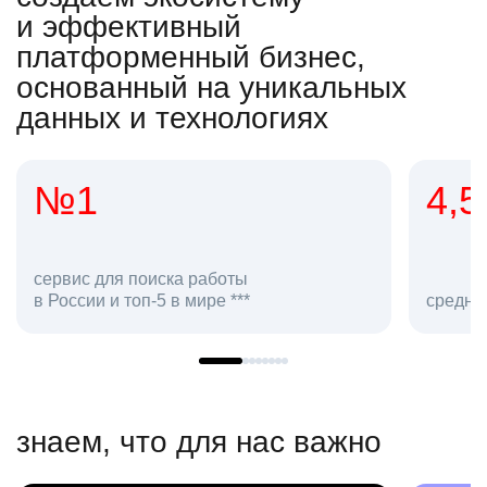
и эффективный
платформенный бизнес,
основанный на уникальных
данных и технологиях
4,5
20
сотру
средняя оценка hh.ru как работодателя **
в hh.r
знаем, что для нас важно