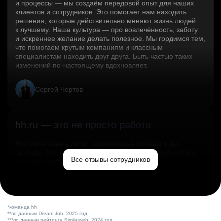
и процессы — мы создаём передовой опыт для наших
клиентов и сотрудников. Это помогает нам находить
решения, которые действительно меняют жизнь людей
к лучшему. Наша культура — про вовлечённость, заботу
и искреннее желание делать полезное. Мы гордимся тем,
что помогаем крутым компаниям и классным
специалистам находить друг друга. Быть частью таких
изменений по‑настоящему вдохновляет.
Сергей Чертов
hh.ru — это не просто работа
Это эмпатичные люди, заслуженные победы и дух
свободы. Мы помогаем миру и создаём лучший сервис
Все отзывы сотрудников
по поиску работы в стране.
Ольга Емельянова
*команда hh
**по данным Dream Job, 2025 год
***по данным рейтинга Similarweb, 2024 год