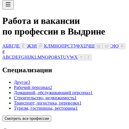
Работа и вакансии
по профессии в Выдрине
А
Б
В
Г
Д
Е
Ж
З
И
К
Л
М
Н
О
П
Р
С
Т
У
Ф
Х
Ц
Ч
Ш
Э
Ю
Ё
Й
Щ
Ы
Я
#
A
B
C
D
E
F
G
H
I
J
K
L
M
N
O
P
Q
R
S
T
U
V
W
X
Y
Z
Специализации
Другое
3
Рабочий персонал
2
Домашний, обслуживающий персонал
1
Строительство, недвижимость
1
Транспорт, логистика, перевозки
1
Туризм, гостиницы, рестораны
1
Смотреть все профессии