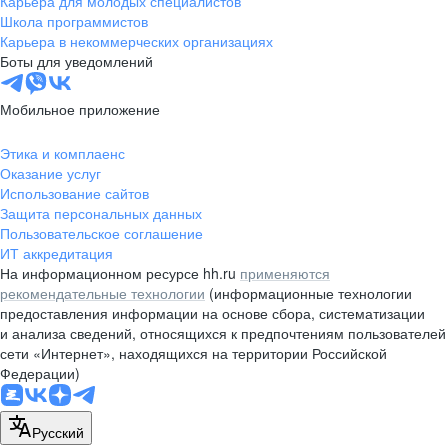
Карьера для молодых специалистов
pr@nsk.hh.ru
Школа программистов
Карьера в некоммерческих организациях
Минск
Боты для уведомлений
пр-т Дзержинского, д. 57,
10 этаж, помещение 45-1
Мобильное приложение
+375 (17)
336-03-02
Этика и комплаенс
pr@rabota.by
Оказание услуг
Использование сайтов
Алматы
Защита персональных данных
Пользовательское соглашение
пр. Абая, д. 151, БЦ Алатау,
ИТ аккредитация
12 этаж, офис 1209
На информационном ресурсе hh.ru
применяются
+7 727 232-13-13
рекомендательные технологии
(информационные технологии
pr@headhunter.com.kz
предоставления информации на основе сбора, систематизации
и анализа сведений, относящихся к предпочтениям пользователей
сети «Интернет», находящихся на территории Российской
Федерации)
Русский