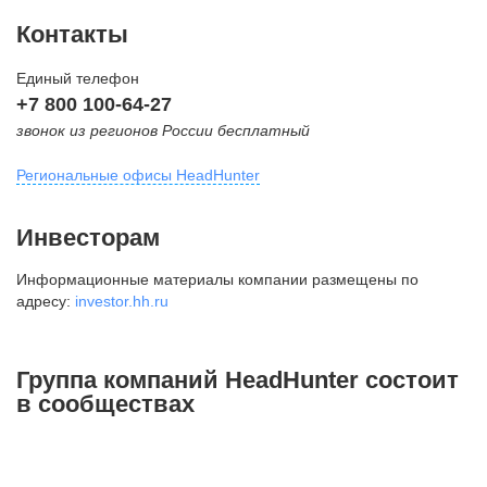
Контакты
Единый телефон
+7 800 100-64-27
звонок из регионов России бесплатный
Региональные офисы HeadHunter
Москва
Инвесторам
внутригородская территория
Информационные материалы компании размещены по
Муниципальный округ Тверской,
адресу:
investor.hh.ru
2-я Брестская ул., д. 48,
помещение 25
+7 495 974-64-27
Группа компаний HeadHunter состоит
+7 495 980-64-27
в сообществах
+7 495 134-92-24
press@hh.ru