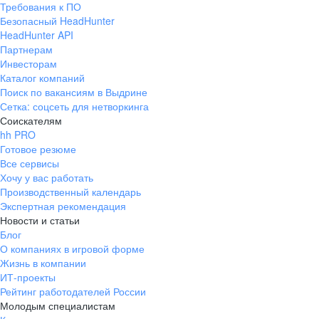
Требования к ПО
pr@ural.hh.ru
Безопасный HeadHunter
HeadHunter API
Краснодар
Партнерам
Инвесторам
ул. Янковского, д. 169, 7 этаж,
Каталог компаний
706 каб.
Поиск по вакансиям в Выдрине
+7 861 205-55-57
Сетка: соцсеть для нетворкинга
pr@krd.hh.ru
Соискателям
hh PRO
Готовое резюме
Владивосток
Все сервисы
пер. Ланинский д. 4, офис 3.4
Хочу у вас работать
Производственный календарь
+7 423 202-33-28
Экспертная рекомендация
pr@dv.hh.ru
Новости и статьи
Блог
Новосибирск
О компаниях в игровой форме
Жизнь в компании
ул. Большевистская, д. 35,
ИТ-проекты
помещение 21
Рейтинг работодателей России
+7 383 207-94-64
Молодым специалистам