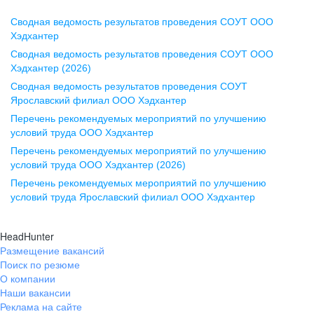
Сводная ведомость результатов проведения СОУТ ООО
Воронеж
Хэдхантер
Сводная ведомость результатов проведения СОУТ ООО
ул. Комиссаржевской, д. 10,
Хэдхантер (2026)
офис 1212
Сводная ведомость результатов проведения СОУТ
+7 473 280-05-05
Ярославский филиал ООО Хэдхантер
pr@vrn.hh.ru
Перечень рекомендуемых мероприятий по улучшению
условий труда ООО Хэдхантер
Казань
Перечень рекомендуемых мероприятий по улучшению
ул. Спартаковская, д. 2А, этаж 3,
условий труда ООО Хэдхантер (2026)
помещение 15
Перечень рекомендуемых мероприятий по улучшению
условий труда Ярославский филиал ООО Хэдхантер
+7 843 212-12-50
pr@kzn.hh.ru
HeadHunter
Размещение вакансий
Екатеринбург
Поиск по резюме
ул. Боевых Дружин, стр. 20,
О компании
5 этаж, офис 505, 521
Наши вакансии
Реклама на сайте
+7 343 226-79-99