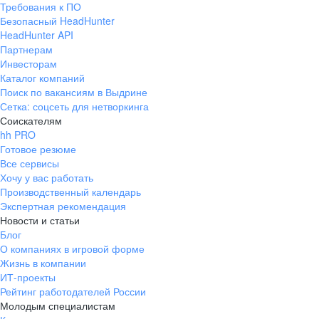
Требования к ПО
pr@ural.hh.ru
Безопасный HeadHunter
HeadHunter API
Краснодар
Партнерам
Инвесторам
ул. Янковского, д. 169, 7 этаж,
Каталог компаний
706 каб.
Поиск по вакансиям в Выдрине
+7 861 205-55-57
Сетка: соцсеть для нетворкинга
pr@krd.hh.ru
Соискателям
hh PRO
Готовое резюме
Владивосток
Все сервисы
пер. Ланинский д. 4, офис 3.4
Хочу у вас работать
Производственный календарь
+7 423 202-33-28
Экспертная рекомендация
pr@dv.hh.ru
Новости и статьи
Блог
Новосибирск
О компаниях в игровой форме
Жизнь в компании
ул. Большевистская, д. 35,
ИТ-проекты
помещение 21
Рейтинг работодателей России
+7 383 207-94-64
Молодым специалистам