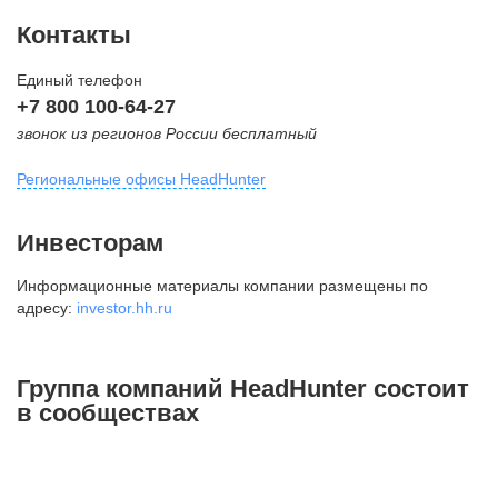
Контакты
Единый телефон
+7 800 100-64-27
звонок из регионов России бесплатный
Региональные офисы HeadHunter
Москва
Инвесторам
внутригородская территория
Информационные материалы компании размещены по
Муниципальный округ Тверской,
адресу:
investor.hh.ru
2-я Брестская ул., д. 48,
помещение 25
+7 495 974-64-27
Группа компаний HeadHunter состоит
+7 495 980-64-27
в сообществах
+7 495 134-92-24
press@hh.ru