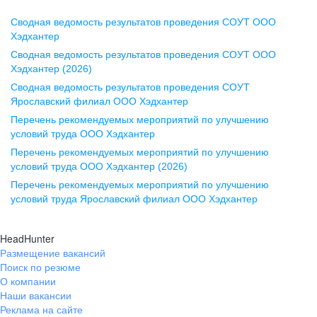
Сводная ведомость результатов проведения СОУТ ООО
Воронеж
Хэдхантер
Сводная ведомость результатов проведения СОУТ ООО
ул. Комиссаржевской, д. 10,
Хэдхантер (2026)
офис 1212
Сводная ведомость результатов проведения СОУТ
+7 473 280-05-05
Ярославский филиал ООО Хэдхантер
pr@vrn.hh.ru
Перечень рекомендуемых мероприятий по улучшению
условий труда ООО Хэдхантер
Казань
Перечень рекомендуемых мероприятий по улучшению
ул. Спартаковская, д. 2А, этаж 3,
условий труда ООО Хэдхантер (2026)
помещение 15
Перечень рекомендуемых мероприятий по улучшению
условий труда Ярославский филиал ООО Хэдхантер
+7 843 212-12-50
pr@kzn.hh.ru
HeadHunter
Размещение вакансий
Екатеринбург
Поиск по резюме
ул. Боевых Дружин, стр. 20,
О компании
5 этаж, офис 505, 521
Наши вакансии
Реклама на сайте
+7 343 226-79-99