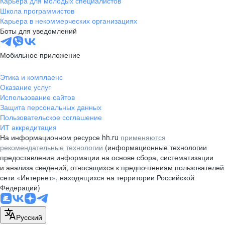
Карьера для молодых специалистов
pr@nsk.hh.ru
Школа программистов
Карьера в некоммерческих организациях
Минск
Боты для уведомлений
пр-т Дзержинского, д. 57,
10 этаж, помещение 45-1
Мобильное приложение
+375 (17)
336-03-02
Этика и комплаенс
pr@rabota.by
Оказание услуг
Использование сайтов
Алматы
Защита персональных данных
Пользовательское соглашение
пр. Абая, д. 151, БЦ Алатау,
ИТ аккредитация
12 этаж, офис 1209
На информационном ресурсе hh.ru
применяются
+7 727 232-13-13
рекомендательные технологии
(информационные технологии
pr@headhunter.com.kz
предоставления информации на основе сбора, систематизации
и анализа сведений, относящихся к предпочтениям пользователей
сети «Интернет», находящихся на территории Российской
Федерации)
Русский