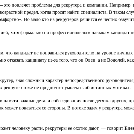
 это повлечет проблемы для рекрутера и компании. Например, в
т возрастной предел, когда просят найти специалиста. В таком с
омфортно». Но мало кто из рекрутеров решится ее честно озвучит
ией, хотя формально по профессиональным навыкам кандидат по
тем, что кандидат не понравился руководителю на уровне личны
отказать кандидату из-за того, что он Овен, а не Водолей, как
екрутер, зная сложный характер непосредственного руководителя
х рекрутер тоже не предпочтет умолчать об истинных мотивах.
в памяти важные детали собеседования после десятка других, п
ак может показаться со стороны. В потоке задач у рекрутера мо
может человеку расти, рекрутеры ее охотно дают, — говорит
Еле