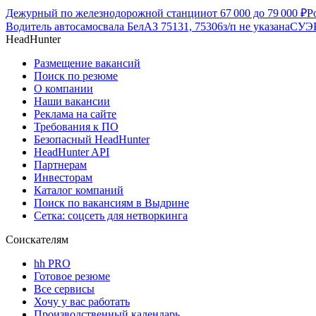
Дежурный по железнодорожной станции
от
67 000
до
79 000
₽
Р
Водитель автосамосвала БелАЗ 75131, 75306
з/п не указана
СУЭК
HeadHunter
Размещение вакансий
Поиск по резюме
О компании
Наши вакансии
Реклама на сайте
Требования к ПО
Безопасный HeadHunter
HeadHunter API
Партнерам
Инвесторам
Каталог компаний
Поиск по вакансиям в Выдрине
Сетка: соцсеть для нетворкинга
Соискателям
hh PRO
Готовое резюме
Все сервисы
Хочу у вас работать
Производственный календарь