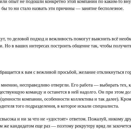
ра или опыт не подошли конкретно этой компании по каким-то вн
о бы то ни стало назвать эти причины — занятие бесполезное.
жут, то деловой подход и вежливость помогут выяснить всё необх
ми. Но в ваших интересах построить общение так, чтобы получи
обращается к вам с вежливой просьбой, желание откликнуться гор
ему мнению, несправедливо отвергли. Его работа — выбирать тех,
ществующую команду и останется в ней надолго. Он при этом дол
 (ценности компании, особенности коллектива и так далее). Кром
дителя того подразделения, в которое искали специалиста.
свысока и ни за что не «удостоят» ответом. Пожалуй, никому др
тем же кандидатом еще раз — поэтому рекрутеру вряд ли захочется