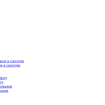
е в соцсетях
оту
казом