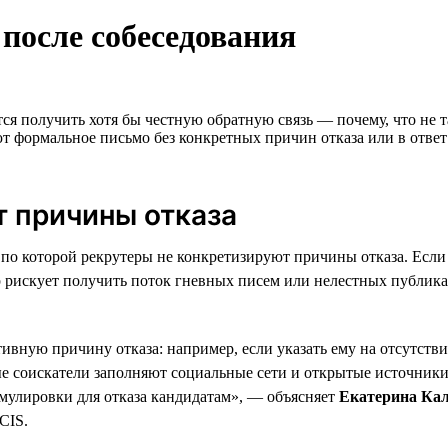
после собеседования
ется получить хотя бы честную обратную связь — почему, что не 
ют формальное письмо без конкретных причин отказа или в отве
т причины отказа
по которой рекрутеры не конкретизируют причины отказа. Если к
тер рискует получить поток гневных писем или нелестных публик
ивную причину отказа: например, если указать ему на отсутств
ые соискатели заполняют социальные сети и открытые источник
мулировки для отказа кандидатам», — объясняет
Екатерина Ка
CIS.