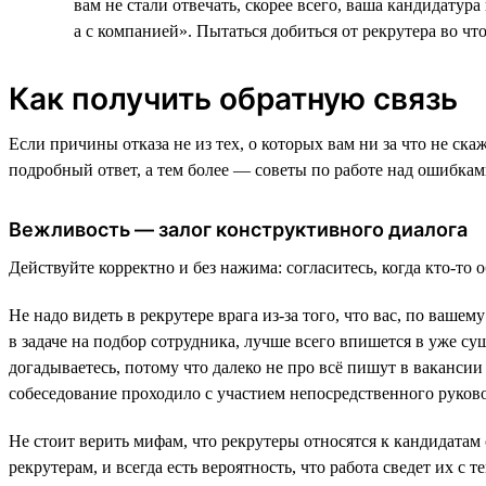
вам не стали отвечать, скорее всего, ваша кандидату
а с компанией». Пытаться добиться от рекрутера во чт
Как получить обратную связь
Если причины отказа не из тех, о которых вам ни за что не ска
подробный ответ, а тем более — советы по работе над ошибка
Вежливость — залог конструктивного диалога
Действуйте корректно и без нажима: согласитесь, когда кто-то 
Не надо видеть в рекрутере врага из-за того, что вас, по ваш
в задаче на подбор сотрудника, лучше всего впишется в уже су
догадываетесь, потому что далеко не про всё пишут в вакансии
собеседование проходило с участием непосредственного руково
Не стоит верить мифам, что рекрутеры относятся к кандидатам 
рекрутерам, и всегда есть вероятность, что работа сведет их с 